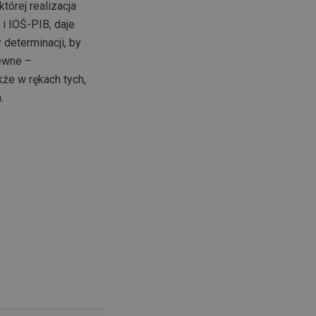
tórej realizacja
i IOŚ-PIB, daje
 determinacji, by
pewne –
że w rękach tych,
.