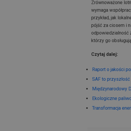
Zrównoważone lotnic
wymaga współpracy,
przykład, jak lokal
pójść za ciosem i n
odpowiedzialność z
którzy go obsługują
Czytaj dalej:
Raport o jakości p
SAF to przyszłość
Międzynarodowy 
Ekologiczne paliwo
Transformacja ene