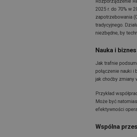
Rozporządzenie Re
2025 r. do 70% w 2
zapotrzebowania (0
tradycyjnego. Dział
niezbędne, by tech
Nauka i biznes
Jak trafnie podsum
połączenie nauki i
jak choćby zmiany 
Przykład współprac
Może być natomiast
efektywności opera
Wspólna przes