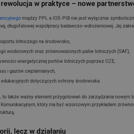
 rewolucja w praktyce – nowe partnerstw
tencyjnego
między PPL a IOŚ-PIB nie jest wyłącznie symbolicz
ej, długofalowej współpracy badawczo-wdrożeniowej. Jej zakres
nsportu lotniczego na środowisko,
ogii wodorowych oraz zrównoważonych paliw lotniczych (SAF),
ywności energetycznej portów lotniczych poprzez OZE,
asu i gazów cieplarnianych,
i edukacyjnych dotyczących ochrony środowiska.
 to także ważny element przygotowań do zarządzania nowym l
 Komunikacyjnym, który ma być wzorcowym przykładem zrówn
rukturą.
orii, lecz w działaniu