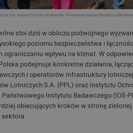
icze S.A., Instytut Ochrony Środowiska - Państwowy Instytut Badawczy, Ministerst
wilne stoi dziś w obliczu podwójnego wyzwan
ysokiego poziomu bezpieczeństwa i łączności
 ograniczaniu wpływu na klimat. W odpowied
olska podejmuje konkretne działania, łącząc
dawczych i operatorów infrastruktury lotnicz
ów Lotniczych S.A. (PPL) oraz Instytutu Ochr
 Państwowego Instytutu Badawczego (IOŚ-PI
rdziej obiecujących kroków w stronę zielonej
 sektora.