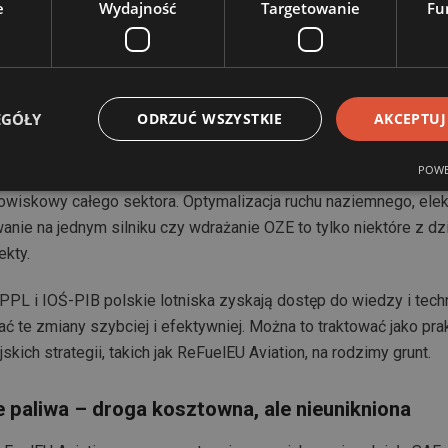
e
Wydajność
Targetowanie
Fu
zeni powietrznych z powodu konfliktów zbrojnych. Mimo to EASA
ją, że rozwiązanie tych problemów jest możliwe – pod warunki
ich interesariuszy.
EGÓŁY
ODRZUĆ WSZYSTKIE
AKCEPTUJ
kryty potencjał transformacji
POWE
ut oka wydają się jedynie punktem wylotu i przylotu, porty lotn
owiskowy całego sektora. Optymalizacja ruchu naziemnego, elekt
owanie na jednym silniku czy wdrażanie OZE to tylko niektóre z dzi
ekty.
PPL i IOŚ-PIB polskie lotniska zyskają dostęp do wiedzy i techn
ć te zmiany szybciej i efektywniej. Można to traktować jako pr
skich strategii, takich jak ReFuelEU Aviation, na rodzimy grunt.
paliwa – droga kosztowna, ale nieunikniona