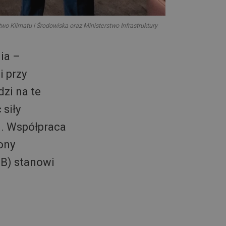
wo Klimatu i Środowiska oraz Ministerstwo Infrastruktury
ia –
 przy
zi na te
 siły
ej. Współpraca
ony
B) stanowi