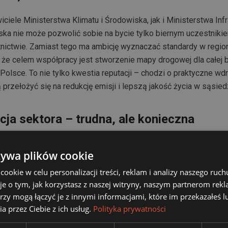
iele Ministerstwa Klimatu i Środowiska, jak i Ministerstwa Infr
lska nie może pozwolić sobie na bycie tylko biernym uczestniki
tnictwie. Zamiast tego ma ambicję wyznaczać standardy w regio
 że celem współpracy jest stworzenie mapy drogowej dla całej 
w Polsce. To nie tylko kwestia reputacji – chodzi o praktyczne w
 przełożyć się na redukcję emisji i lepszą jakość życia w sąsied
ja sektora – trudna, ale konieczna
ym raportem Europejskiej Agencji Bezpieczeństwa Lotniczego
żywa plików cookie
ał w 2023 r. za 2,5% światowych emisji CO₂. Co więcej – niemal
019 miała miejsce po 2000 r. Przekaz jest jednoznaczny: trzeba d
okie w celu personalizacji treści, reklam i analizy naszego ru
je o tym, jak korzystasz z naszej witryny, naszym partnerom re
rzy mogą łączyć je z innymi informacjami, które im przekazałeś l
wyzwanie, które wiąże się z barierami: wysokimi kosztami SAF, 
a przez Ciebie z ich usług.
Polityka prywatności
kcyjnymi, opóźnieniami w odnawianiu floty czy ograniczonym d