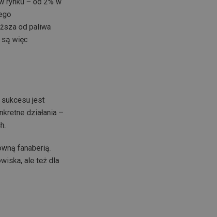
w rynku – od 2% w
nego
yższa od paliwa
, są więc
 sukcesu jest
kretne działania –
h.
owną fanaberią.
iska, ale też dla