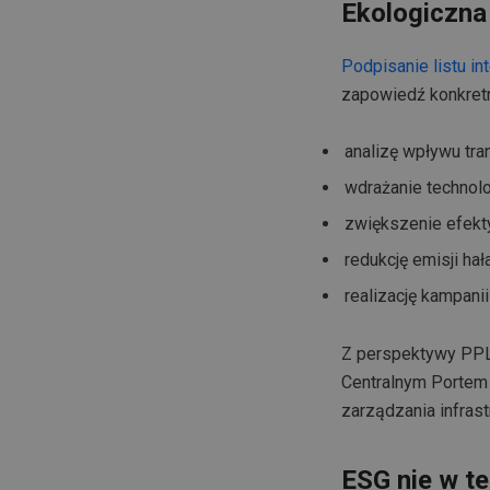
Ekologiczna
Podpisanie listu in
zapowiedź konkretn
analizę wpływu tra
wdrażanie technol
zwiększenie efekt
redukcję emisji hał
realizację kampani
Z perspektywy PPL
Centralnym Portem
zarządzania infrast
ESG nie w te