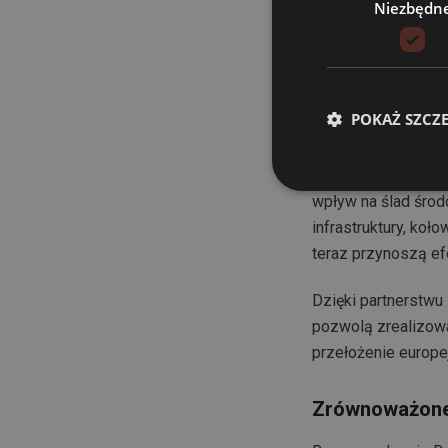
Niezbędn
niektórych przestr
Europejska wskazu
współpracy wszystk
POKAŻ SZCZ
Lotniska – u
Choć na pierwszy rz
wpływ na ślad środ
infrastruktury, koł
teraz przynoszą ef
Dzięki partnerstwu 
pozwolą zrealizowa
przełożenie europej
Zrównoważone 