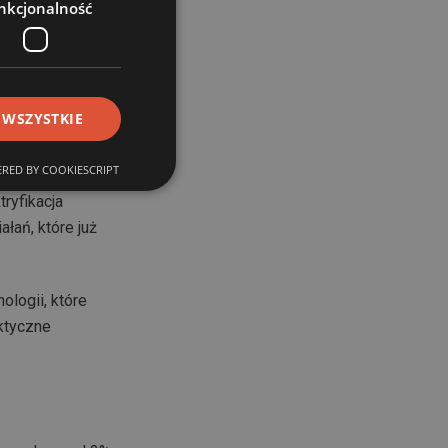
nkcjonalność
 i Komisja
em skoordynowanej
 WSZYSTKIE
RED BY COOKIESCRIPT
icze mają ogromny
ryfikacja
ałań, które już
ologii, które
aktyczne