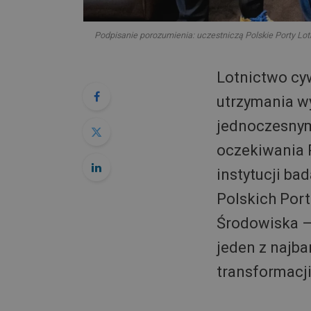
Podpisanie porozumienia: uczestniczą Polskie Porty Lotn
Lotnictwo cy
utrzymania w
jednoczesnym
oczekiwania P
instytucji ba
Polskich Port
Środowiska –
jeden z najba
transformacji