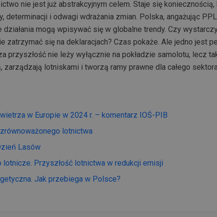
two nie jest już abstrakcyjnym celem. Staje się koniecznością, k
 determinacji i odwagi wdrażania zmian. Polska, angażując PPL 
ne działania mogą wpisywać się w globalne trendy. Czy wystarczy
ie zatrzymać się na deklaracjach? Czas pokaże. Ale jedno jest 
a przyszłość nie leży wyłącznie na pokładzie samolotu, lecz tak
, zarządzają lotniskami i tworzą ramy prawne dla całego sektora
owietrza w Europie w 2024 r. – komentarz IOŚ-PIB
 zrównoważonego lotnictwa
Dzień Lasów
 lotnicze. Przyszłość lotnictwa w redukcji emisji
rgetyczna. Jak przebiega w Polsce?