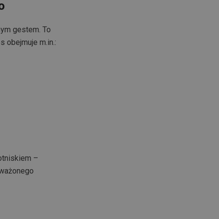
o
nym gestem. To
 obejmuje m.in.:
otniskiem –
oważonego