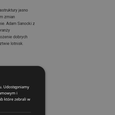
astruktury jasno
em zmian
nie. Adam Sanocki z
branży
drożenie dobrych
ztwie lotnisk.
(EASA), sektor
 połowa całkowitych
ziałać, i to
chu. Udostępniamy
klamowym i
ub które zebrali w
ograniczonymi
ostępem do