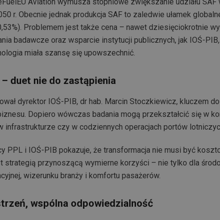
FuelEU Aviation wymusza stopniowe zwiększanie udziału SAF 
050 r. Obecnie jednak produkcja SAF to zaledwie ułamek global
,53%). Problemem jest także cena – nawet dziesięciokrotnie w
ania badawcze oraz wsparcie instytucji publicznych, jak IOŚ-PIB
nologia miała szansę się upowszechnić.
 – duet nie do zastąpienia
ował dyrektor IOŚ-PIB, dr hab. Marcin Stoczkiewicz, kluczem do
 biznesu. Dopiero wówczas badania mogą przekształcić się w kon
w infrastrukturze czy w codziennych operacjach portów lotniczyc
y PPL i IOŚ-PIB pokazuje, że transformacja nie musi być koszt
 strategią przynoszącą wymierne korzyści – nie tylko dla środow
cyjnej, wizerunku branży i komfortu pasażerów.
trzeń, wspólna odpowiedzialność