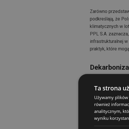
Zarówno przedstawic
podkreślają, że Po
klimatycznych w lo
PPL S.A. zaznacza,
infrastrukturalnej 
praktyk, które mogą
Dekarbonizac
Zgodnie z
najnowsz
Ta strona u
lotnictwa odpowiad
emisji z lat 1940–2
Używamy plików co
szybko.
również informac
analitycznym, któ
Dekarbonizacja to 
wyniku korzystani
zdolnościami produ