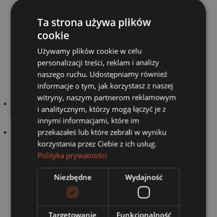
innymi pracownikami
Ta strona używa plików
Pracownik powinien również przestrzegać zasad
cookie
współżycia społecznego i nie naruszać praw innych
Używamy plików cookie w celu
pracowników.
personalizacji treści, reklam i analizy
naszego ruchu. Udostępniamy również
Czytaj dalej:
informacje o tym, jak korzystasz z naszej
witryny, naszym partnerom reklamowym
ESG nakręca koniunkturę na zrównoważony rozwój tych
i analitycznym, którzy mogą łączyć je z
branż
innymi informacjami, które im
przekazałeś lub które zebrali w wyniku
Jak przeprowadzić transformację energetyczną w mikro
korzystania przez Ciebie z ich usług.
i makro skali
Polityka prywatności
Niezbędne
Wydajność
POLECANE
Targetowanie
Funkcjonalność