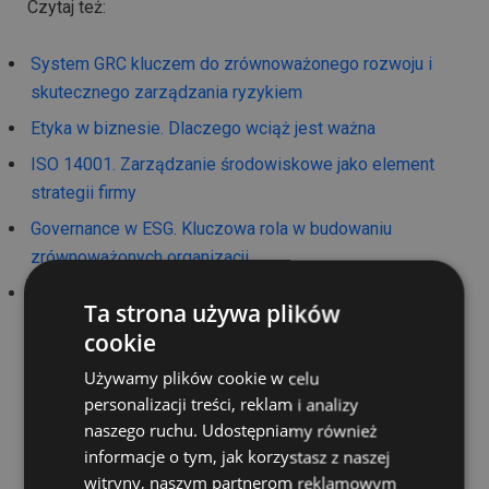
Czytaj też:
System GRC kluczem do zrównoważonego rozwoju i
skutecznego zarządzania ryzykiem
Etyka w biznesie. Dlaczego wciąż jest ważna
ISO 14001. Zarządzanie środowiskowe jako element
strategii firmy
Governance w ESG. Kluczowa rola w budowaniu
zrównoważonych organizacji
ESG. Społeczna odpowiedzialność biznesu i czynniki
Ta strona używa plików
zrównoważonego rozwoju
cookie
Używamy plików cookie w celu
personalizacji treści, reklam i analizy
POLECANE
naszego ruchu. Udostępniamy również
informacje o tym, jak korzystasz z naszej
witryny, naszym partnerom reklamowym