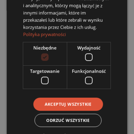
i analitycznym, którzy mogą łączyć je z
innymi informacjami, które im
przekazałeś lub które zebrali w wyniku
korzystania przez Ciebie z ich usług.
Polityka prywatności
Niezbędne
Wydajność
Targetowanie
Funkcjonalność
UE bierze się za samochody. Plastik z recyklingu
stanie się obowiązkowy
27 lipca, 2026
AKCEPTUJ WSZYSTKIE
ODRZUĆ WSZYSTKIE