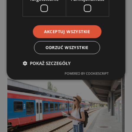
AKCEPTUJ WSZYSTKIE
ODRZUĆ WSZYSTKIE
Koniec z fałszywymi hasłami „eko” i „green”. Rząd
przyjął projekt ustawy o greenwashingu
POKAŻ SZCZEGÓŁY
14 lipca, 2026
POWERED BY COOKIESCRIPT